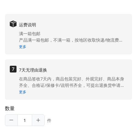
运费说明
满一箱包邮
产品满一箱包邮，不满一箱，按地区收取快递/物流费
用。港澳台地区不包邮。
更多
7天无理由退换
在商品签收7天内，商品包装完好、外观完好、商品本身
齐全、合格证/保修卡/说明书齐全，可提出退换货申请。
除产品性能故障的损坏以外的其他原因导致的退换货，客
更多
户需承担退换货运费。在商品签收7天内，商品包装完
好、外观完好、商品本身齐全、合格证/保修卡/说明书齐
数量
全，可提出退换货申请。 除产品性能故障的损坏以外的其
他原因导致的退换货，客户需承担退换货运费。
件