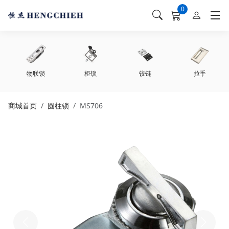
0
unread messag
物联锁
柜锁
铰链
拉手
商城首页
圆柱锁
MS706