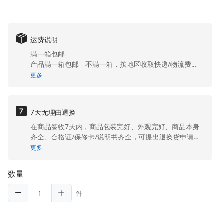
运费说明
满一箱包邮
产品满一箱包邮，不满一箱，按地区收取快递/物流费
用。港澳台地区不包邮。
更多
7天无理由退换
在商品签收7天内，商品包装完好、外观完好、商品本身
齐全、合格证/保修卡/说明书齐全，可提出退换货申请。
除产品性能故障的损坏以外的其他原因导致的退换货，客
更多
户需承担退换货运费。在商品签收7天内，商品包装完
好、外观完好、商品本身齐全、合格证/保修卡/说明书齐
数量
全，可提出退换货申请。 除产品性能故障的损坏以外的其
他原因导致的退换货，客户需承担退换货运费。
件